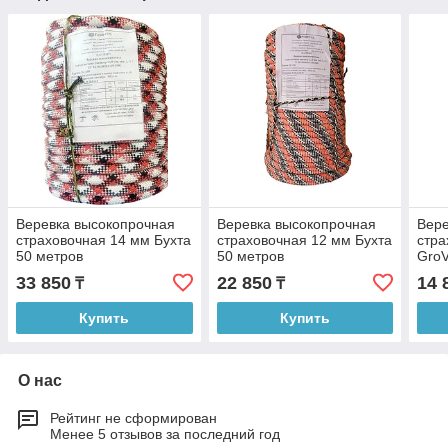
Веревка высокопрочная
Веревка высокопрочная
Вере
страховочная 14 мм Бухта
страховочная 12 мм Бухта
стра
50 метров
50 метров
GroV
Бухт
33 850
22 850
14 
₸
₸
Купить
Купить
О нас
Рейтинг не сформирован
Менее 5 отзывов за последний год