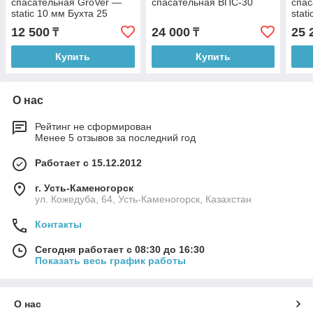
спасательная GroVer —
спасательная ВПС-30
спас
static 10 мм Бухта 25
stat
метров
мет
12 500
24 000
25 
₸
₸
Купить
Купить
О нас
Рейтинг не сформирован
Менее 5 отзывов за последний год
Работает с 15.12.2012
г. Усть-Каменогорск
ул. Кожедуба, 64, Усть-Каменогорск, Казахстан
Контакты
Сегодня работает с 08:30 до 16:30
Показать весь график работы
О нас