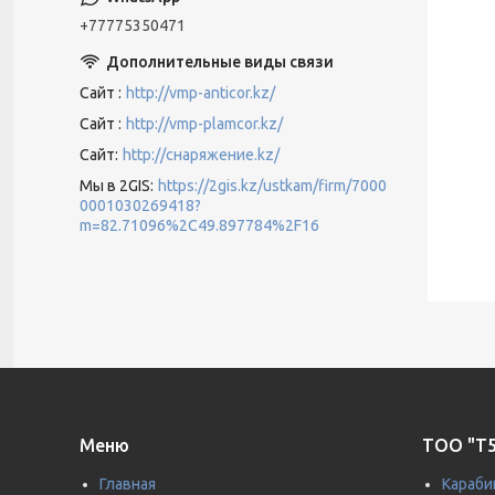
+77775350471
Сайт
http://vmp-anticor.kz/
Сайт
http://vmp-plamcor.kz/
Сайт
http://снаряжение.kz/
Мы в 2GIS
https://2gis.kz/ustkam/firm/7000
0001030269418?
m=82.71096%2C49.897784%2F16
Меню
ТОО "T5
Главная
Караби