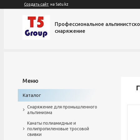
Создать сайт
на Satu.kz
Профессиональное альпинистск
снаряжение
Г
Каталог
Снаряжение для промышленного
альпинизма
Канаты полиамидные и
полипропиленовые тросовой
свивки