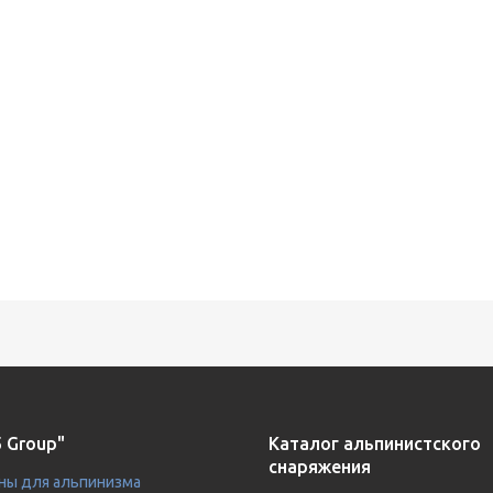
 Group"
Каталог альпинистского
снаряжения
ны для альпинизма