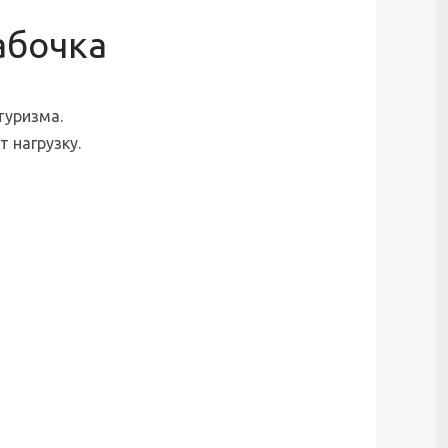
абочка
туризма.
 нагрузку.