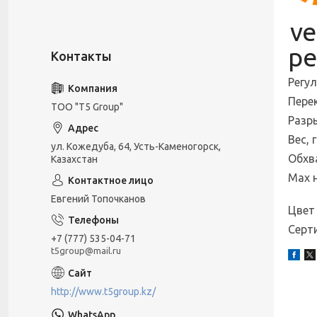
ve
ре
Регу
Пере
ТОО "T5 Group"
Разры
Вес, г
ул. Кожедуба, 64, Усть-Каменогорск,
Обхва
Казахстан
Мах н
Евгений Топочканов
Цвет
Серт
+7 (777) 535-04-71
t5group@mail.ru
http://www.t5group.kz/