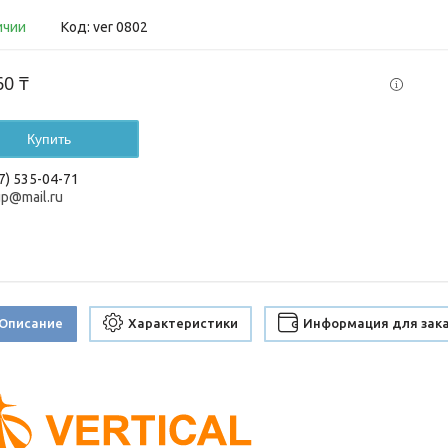
ичии
Код:
ver 0802
60 ₸
Купить
7) 535-04-71
up@mail.ru
Описание
Характеристики
Информация для зак