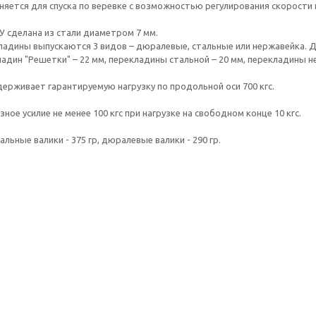
яется для спуска по веревке с возможностью регулирования скорости 
У сделана из стали диаметром 7 мм.
адины выпускаются 3 видов – дюралевые, стальные или нержавейка. Дл
адин "Решетки" – 22 мм, перекладины стальной – 20 мм, перекладины н
ерживает гарантируемую нагрузку по продольной оси 700 кгс.
ное усилие не менее 100 кгс при нагрузке на свободном конце 10 кгс.
тальные валики - 375 гр, дюралевые валики - 290 гр.