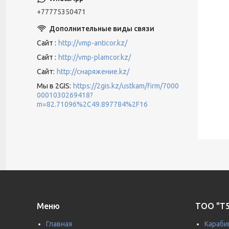
+77775350471
Сайт
http://vmp-anticor.kz/
Сайт
http://vmp-plamcor.kz/
Сайт
http://снаряжение.kz/
Мы в 2GIS
https://2gis.kz/ustkam/firm/7000
0001030269418?
m=82.71096%2C49.897784%2F16
Меню
ТОО "T5
Главная
Караби