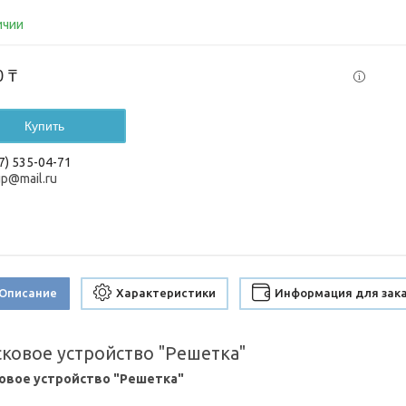
ичии
0 ₸
Купить
7) 535-04-71
up@mail.ru
Описание
Характеристики
Информация для зак
сковое устройство "Решетка"
овое устройство "Решетка"