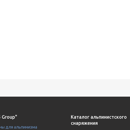
 Group"
Каталог альпинистского
снаряжения
ны для альпинизма