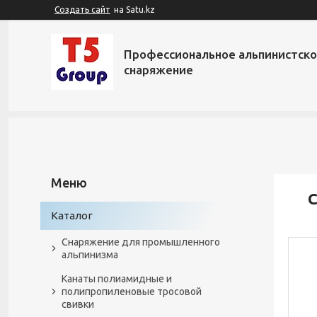
Создать сайт
на Satu.kz
Профессиональное альпинистск
снаряжение
С
Каталог
Снаряжение для промышленного
альпинизма
Канаты полиамидные и
полипропиленовые тросовой
свивки