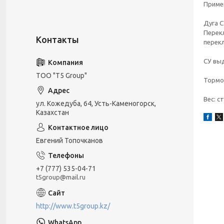
Примен
Дуга С
Перекл
перекл
СУ выд
ТОО "T5 Group"
Тормоз
Вес: с
ул. Кожедуба, 64, Усть-Каменогорск,
Казахстан
Евгений Топочканов
+7 (777) 535-04-71
t5group@mail.ru
http://www.t5group.kz/