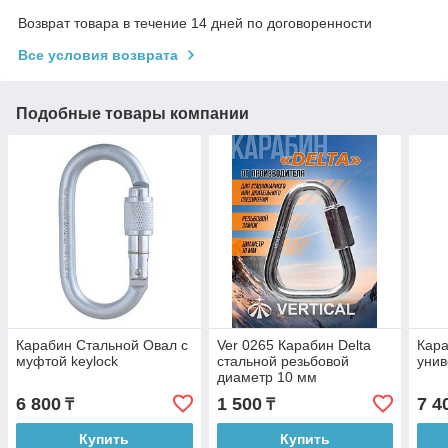
Возврат товара в течение 14 дней по договоренности
Все условия возврата
Подобные товары компании
Карабин Стальной Овал с
Ver 0265 Карабин Delta
Кара
муфтой keylock
стальной резьбовой
унив
диаметр 10 мм
6 800
1 500
7 4
₸
₸
Купить
Купить