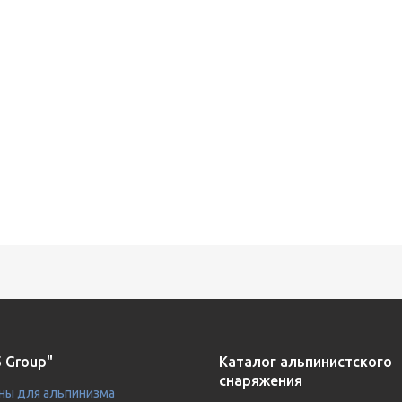
 Group"
Каталог альпинистского
снаряжения
ны для альпинизма