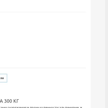
аза
 300 КГ
ми снаряжения в промышленности альпинизме, в