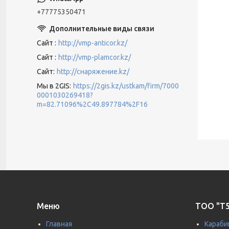
+77775350471
Сайт
http://vmp-anticor.kz/
Сайт
http://vmp-plamcor.kz/
Сайт
http://снаряжение.kz/
Мы в 2GIS
https://2gis.kz/ustkam/firm/7000
0001030269418?
m=82.71096%2C49.897784%2F16
Меню
ТОО "T5
Главная
Караби