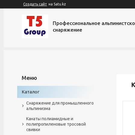
Создать сайт
на Satu.kz
Профессиональное альпинистск
снаряжение
К
Каталог
Снаряжение для промышленного
альпинизма
Канаты полиамидные и
полипропиленовые тросовой
свивки