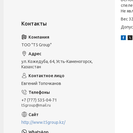
спеле
Не яв
Вес 32
Допус
ТОО "T5 Group"
ул. Кожедуба, 64, Усть-Каменогорск,
Казахстан
Евгений Топочканов
+7 (777) 535-04-71
t5group@mail.ru
http://www.t5group.kz/