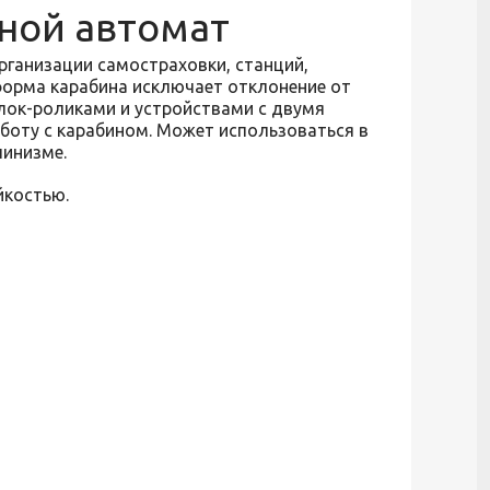
ьной автомат
ганизации самостраховки, станций,
форма карабина исключает отклонение от
блок-роликами и устройствами с двумя
оту с карабином. Может использоваться в
пинизме.
йкостью.