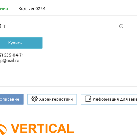
ичии
Код:
ver 0224
0 ₸
Купить
7) 535-04-71
up@mail.ru
Описание
Характеристики
Информация для зак