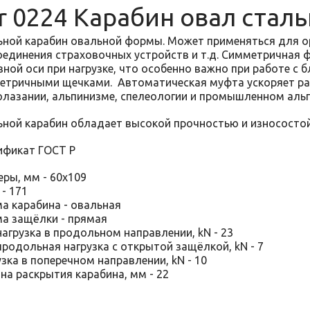
r 0224 Карабин овал стал
ьной карабин овальной формы. Может применяться для ор
оединения страховочных устройств и т.д. Симметричная 
вной оси при нагрузке, что особенно важно при работе с 
етричными щечками. Автоматическая муфта ускоряет раб
олазании, альпинизме, спелеологии и промышленном аль
ьной карабин обладает высокой прочностью и износосто
ификат ГОСТ Р
еры, мм - 60х109
 - 171
а карабина - овальная
а защёлки - прямая
нагрузка в продольном направлении, kN - 23
продольная нагрузка с открытой защёлкой, kN - 7
зка в поперечном направлении, kN - 10
на раскрытия карабина, мм - 22