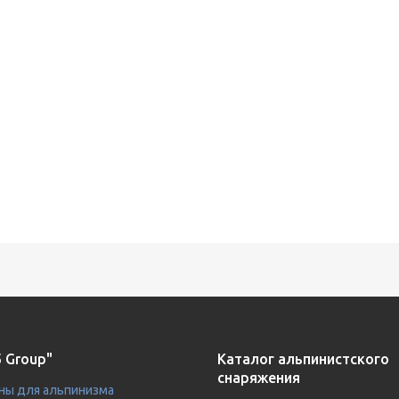
 Group"
Каталог альпинистского
снаряжения
ны для альпинизма