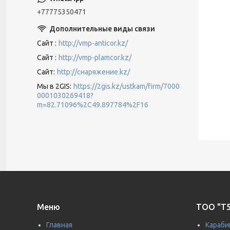
+77775350471
Сайт
http://vmp-anticor.kz/
Сайт
http://vmp-plamcor.kz/
Сайт
http://снаряжение.kz/
Мы в 2GIS
https://2gis.kz/ustkam/firm/7000
0001030269418?
m=82.71096%2C49.897784%2F16
Меню
ТОО "T5
Главная
Караби