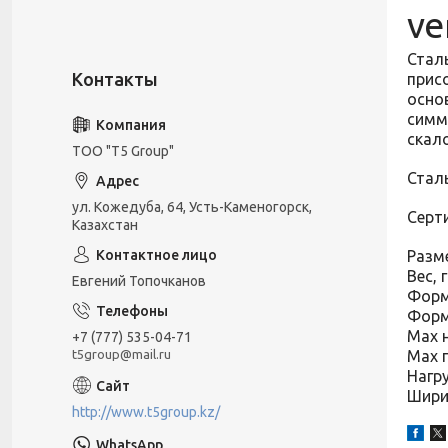
ve
Стал
прис
осно
симм
скал
ТОО "T5 Group"
Стал
ул. Кожедуба, 64, Усть-Каменогорск,
Серт
Казахстан
Разм
Вес, г
Евгений Топочканов
Форм
Форм
Мах 
+7 (777) 535-04-71
Max 
t5group@mail.ru
Нагру
Шири
http://www.t5group.kz/