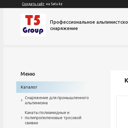
Создать сайт
на Satu.kz
Профессиональное альпинистск
снаряжение
К
Каталог
Снаряжение для промышленного
альпинизма
Канаты полиамидные и
полипропиленовые тросовой
свивки