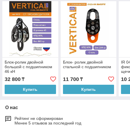
Блок-ролик двойной
Блок- ролик двойной
IR 0
большой с подшипником
стальной с подшипником
фик
46 кН
щечк
роли
32 800
11 700
10 
₸
₸
Купить
Купить
О нас
Рейтинг не сформирован
Менее 5 отзывов за последний год