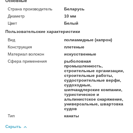
Основные
Страна производитель
Беларусь
Диаметр
10 мм
Цвет
Белый
Пользовательские характеристики
Вид
полиамидные (капрон)
Конструкция
плетеные
Материал волокон
искусственные
Сфера применения
рыболовная
промышленность,
строительные организации,
строительные работы,
судостроительные верфи,
судоходные,
шипчандлерские компании,
туристическое и
альпинистское снаряжение,
универсальные, швартовка
судов
Тип
канаты
Скрыть