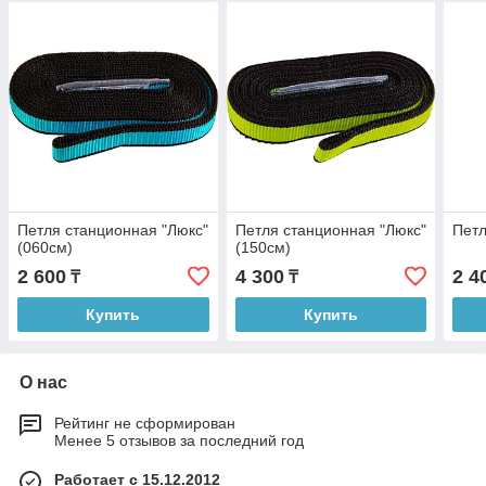
Петля станционная "Люкс"
Петля станционная "Люкс"
Петл
(060см)
(150см)
2 600
4 300
2 4
₸
₸
Купить
Купить
О нас
Рейтинг не сформирован
Менее 5 отзывов за последний год
Работает с 15.12.2012