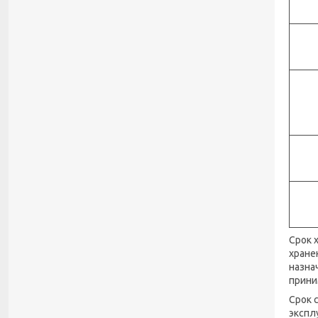
Срок 
хране
назна
прини
Срок 
экспл