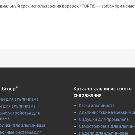
циальный срок использования веревок «FORTIS — static» при неча
 Group"
Каталог альпинистского
снаряжения
ны для альпинизма
Каски альпиниста
 для альпинизма
Альпинистские веревки и 
вые устройства для
изма
Сидушки для промальпа
олики для альпинизма
Самостраховка для альпин
вочные системы для
Педали для альпинизма