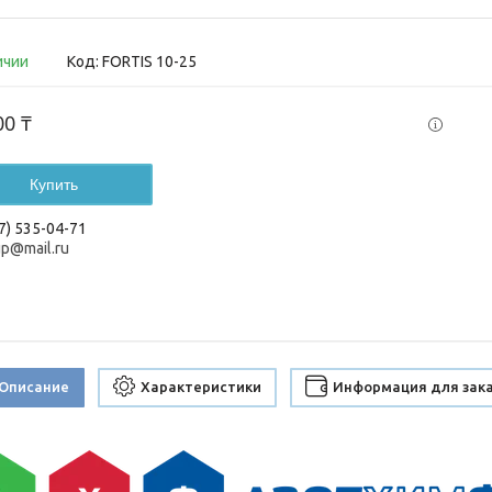
ичии
Код:
FORTIS 10-25
00 ₸
Купить
7) 535-04-71
up@mail.ru
Описание
Характеристики
Информация для зак