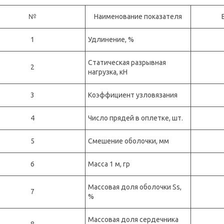
№
Наименование показателя
1
Удлинение, %
Статическая разрывная
2
нагрузка, кН
3
Коэффициент узловязания
4
Число прядей в оплетке, шт.
5
Смешение оболочки, мм
6
Масса 1 м, гр
Массовая доля оболочки Ss,
7
%
Массовая доля сердечника
8