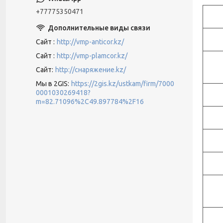
+77775350471
Сайт
http://vmp-anticor.kz/
Сайт
http://vmp-plamcor.kz/
Сайт
http://снаряжение.kz/
Мы в 2GIS
https://2gis.kz/ustkam/firm/7000
0001030269418?
m=82.71096%2C49.897784%2F16