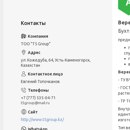
Вере
Бухт
предн
ТОО "T5 Group"
сп
ул. Кожедуба, 64, Усть-Каменогорск,
Казахстан
Верев
- ТУ 
Евгений Топочканов
- ГОС
растя
+7 (777) 535-04-71
- ТР 
t5group@mail.ru
Внутр
идент
http://www.t5group.kz/
изгот
Тип в