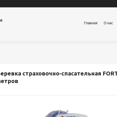
ое
Главная
О нас
еревка страховочно-спасательная FORTIS
метров