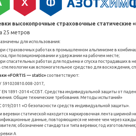
вки высокопрочные страховочные статические «F
а 25 метров
азначены для использования:
при страховочных работах в промышленном альпинизме в комбинац
уска, при позиционировании и удержании на рабочем месте;
при спасательных работах для подъема и спуска пострадавших в не
в спелеологии как вспомогательное средство для восхождения, сп
ки «FORTIS — static»
соответствуют:
BY 591020810.008-2017,
Т ЕN 1891-2014 «ССБТ. Средства индивидуальной защиты от падени
жения. Общие технические требования. Методы испытаний»
ТС 019/2011 «О безопасности средств индивидуальной защиты».
и веревки статической находится маркировочная лента шириной н
ификационные данные, повторяющиеся не менее чем через каждые
овителя; обозначение стандарта и типа веревки; год изготовления
еревки А