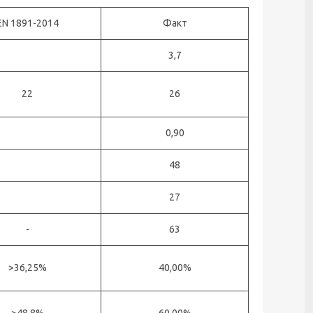
EN 1891-2014
Факт
3,7
22
26
0,90
48
27
-
63
>36,25%
40,00%
>48,8%
60,00%