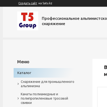
Создать сайт
на Satu.kz
Профессиональное альпинистск
снаряжение
В
Каталог
Снаряжение для промышленного
альпинизма
Канаты полиамидные и
полипропиленовые тросовой
свивки