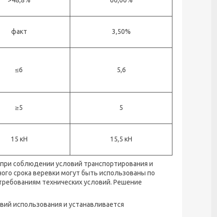
факт
3,50%
≤6
5,6
≥5
5
15 кН
15,5 кН
я при соблюдении условий транспортирования и
ного срока веревки могут быть использованы по
требованиям технических условий. Решение
овий использования и устанавливается