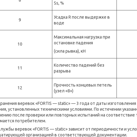
Ss, %
Усадка R после выдержке в
9
воде
Максимальная нагрузка при
остановке падения
10
(сила рывка), кН
Количество падений без
11
разрыва
Прочность концевых петель
12
(узел «8»)
хранения веревок «FORTIS — static» — 3 года от даты изготовлени
ния, установленных техническими условиями. По истечении указан
чению после проверки или повторных испытаний на соответствие 
мается потребителем.
службы веревок «FORTIS — static» зависит от периодичности и усл
уатирующей организацией в соответствующей документации.