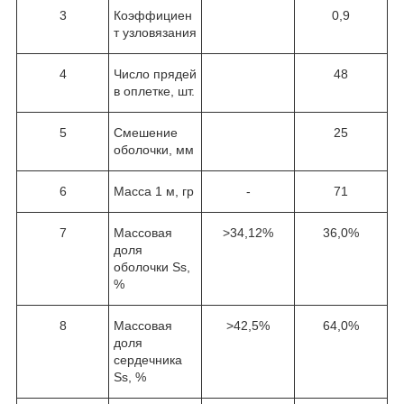
3
Коэффициен
0,9
т узловязания
4
Число прядей
48
в оплетке, шт.
5
Смешение
25
оболочки, мм
6
Масса 1 м, гр
-
71
7
Массовая
>34,12%
36,0%
доля
оболочки Ss,
%
8
Массовая
>42,5%
64,0%
доля
сердечника
Ss, %