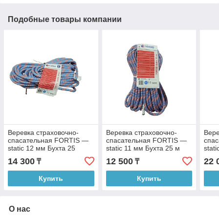
Подобные товары компании
Веревка страховочно-
Веревка страховочно-
Вере
спасательная FORTIS —
спасательная FORTIS —
спа
static 12 мм Бухта 25
static 11 мм Бухта 25 м
stat
метров
мет
14 300
12 500
22 
₸
₸
Купить
Купить
О нас