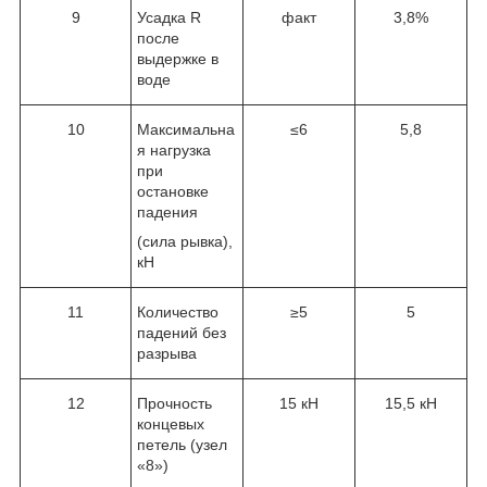
9
Усадка R
факт
3,8%
после
выдержке в
воде
10
Максимальна
≤6
5,8
я нагрузка
при
остановке
падения
(сила рывка),
кН
11
Количество
≥5
5
падений без
разрыва
12
Прочность
15 кН
15,5 кН
концевых
петель (узел
«8»)