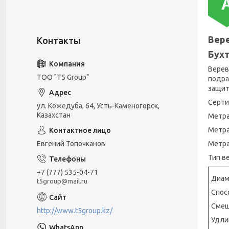
Вере
Бухт
Верев
ТОО "T5 Group"
подра
защит
Серти
ул. Кожедуба, 64, Усть-Каменогорск,
Казахстан
Метраж
Метраж
Метраж
Евгений Топочканов
Тип в
+7 (777) 535-04-71
Диам
t5group@mail.ru
Спос
Смещ
http://www.t5group.kz/
Удли