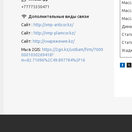
Масса
+77775350471
Масс
Масс
Сайт
http://vmp-anticor.kz/
Дина
Сайт
http://vmp-plamcor.kz/
Стат
Сайт
http://снаряжение.kz/
Стат
Мы в 2GIS
https://2gis.kz/ustkam/firm/7000
Усадк
0001030269418?
m=82.71096%2C49.897784%2F16