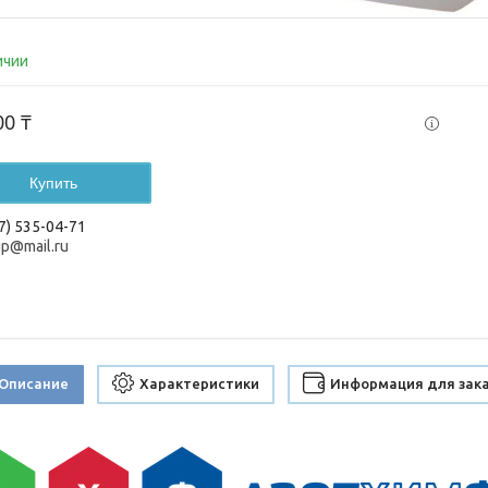
ичии
00 ₸
Купить
7) 535-04-71
up@mail.ru
Описание
Характеристики
Информация для зак