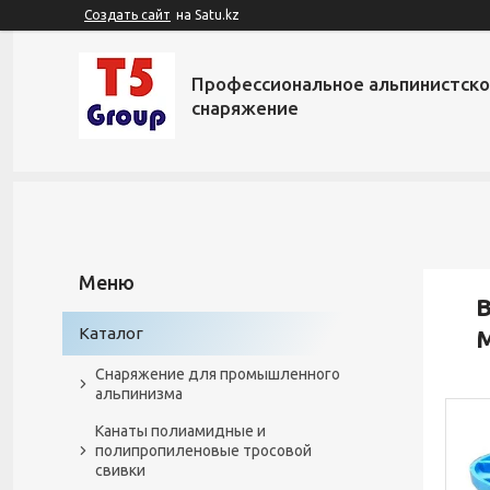
Создать сайт
на Satu.kz
Профессиональное альпинистск
снаряжение
В
Каталог
M
Снаряжение для промышленного
альпинизма
Канаты полиамидные и
полипропиленовые тросовой
свивки