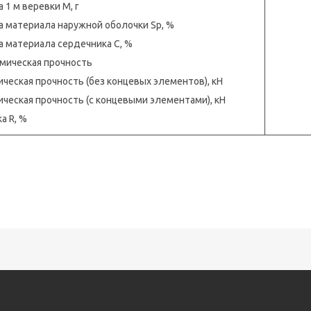
 1 м веревки М, г
а материала наружной оболочки Sp, %
а материала сердечника C, %
мическая прочность
ическая прочность (без концевых элементов), кН
ическая прочность (с концевыми элементами), кН
а R, %