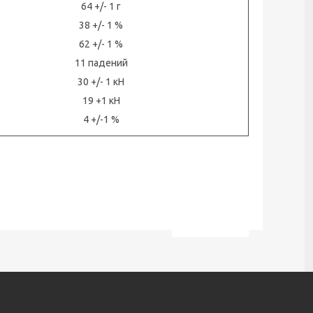
64 +/- 1 г
38 +/- 1 %
62 +/- 1 %
11 падений
30 +/- 1 кН
19 +1 кН
4 +/-1 %