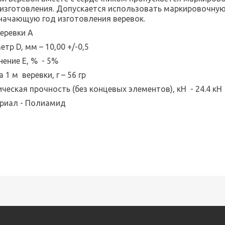
 изготовления. Допускается использовать маркировочну
начающую год изготовления веревок.
веревки А
тр D, мм – 10,00 +/-0,5
нение Е, % - 5%
 1 м веревки, г – 56 гр
ческая прочность (без концевых элементов), кН - 24.4 кН
риал - Полиамид