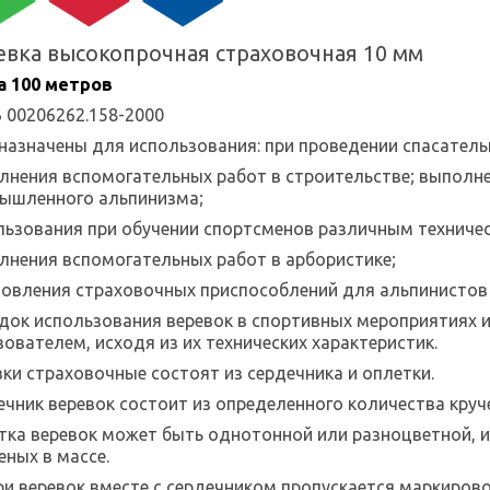
евка высокопрочная страховочная 10 мм
а 100 метров
Б 00206262.158-2000
назначены для использования: при проведении спасател
лнения вспомогательных работ в строительстве; выполне
ышленного альпинизма;
льзования при обучении спортсменов различным техниче
лнения вспомогательных работ в арбористике;
товления страховочных приспособлений для альпинистов 
док использования веревок в спортивных мероприятиях и
ователем, исходя из их технических характеристик.
вки страховочные состоят из сердечника и оплетки.
ечник веревок состоит из определенного количества круч
тка веревок может быть однотонной или разноцветной, и
еных в массе.
ри веревок вместе с сердечником пропускается маркиров