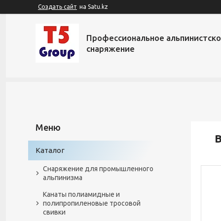
Создать сайт
на Satu.kz
Профессиональное альпинистск
снаряжение
В
Каталог
Снаряжение для промышленного
альпинизма
Канаты полиамидные и
полипропиленовые тросовой
свивки