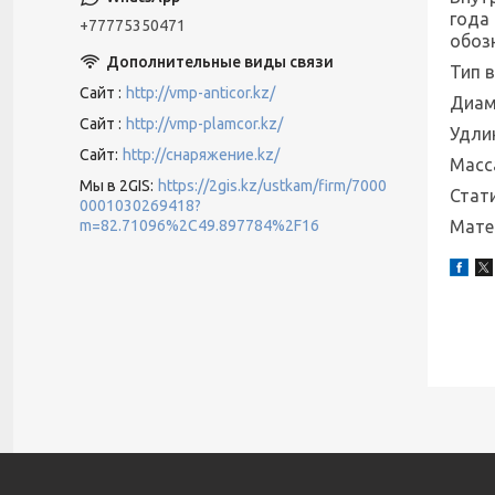
года
+77775350471
обоз
Тип 
Сайт
http://vmp-anticor.kz/
Диаме
Сайт
http://vmp-plamcor.kz/
Удли
Сайт
http://снаряжение.kz/
Масса
Мы в 2GIS
https://2gis.kz/ustkam/firm/7000
Стати
0001030269418?
Мате
m=82.71096%2C49.897784%2F16