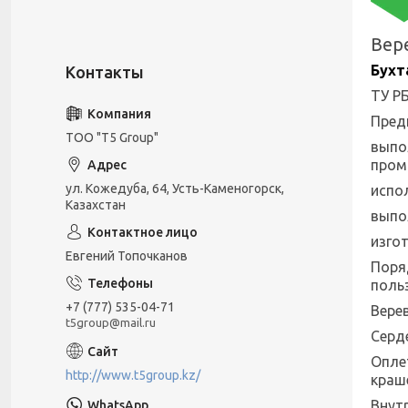
Вер
Бухт
ТУ Р
Пред
ТОО "T5 Group"
выпо
пром
ул. Кожедуба, 64, Усть-Каменогорск,
испо
Казахстан
выпо
изго
Евгений Топочканов
Поря
польз
+7 (777) 535-04-71
Вере
t5group@mail.ru
Серд
Опле
http://www.t5group.kz/
краш
Внут