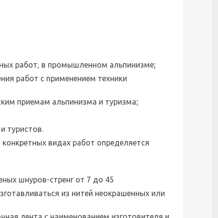
ьных работ, в промышленном альпинизме;
ния работ с применением техники
ским приемам альпинизма и туризма;
и туристов.
 конкретных видах работ определяется
еных шнуров-стренг от 7 до 45
зготавливаться из нитей неокрашенных или
очная лента с наименованием изготовителя и