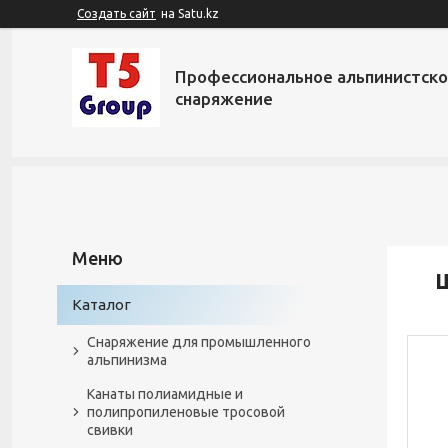
Создать сайт
на Satu.kz
Профессиональное альпинистск
снаряжение
Ш
Каталог
Снаряжение для промышленного
альпинизма
Канаты полиамидные и
полипропиленовые тросовой
свивки