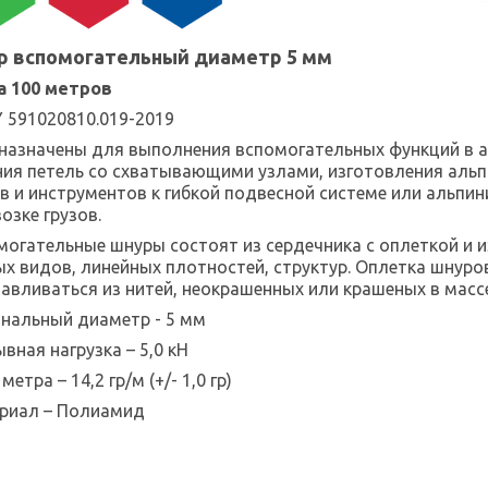
р вспомогательный диаметр 5 мм
а 100 метров
Y 591020810.019-2019
назначены для выполнения вспомогательных функций в ал
ния петель со схватывающими узлами, изготовления альп
ов и инструментов к гибкой подвесной системе или альпин
озке грузов.
могательные шнуры состоят из сердечника с оплеткой и 
ых видов, линейных плотностей, структур. Оплетка шнур
тавливаться из нитей, неокрашенных или крашеных в массе
нальный диаметр - 5 мм
вная нагрузка – 5,0 кН
 метра – 14,2 гр/м (+/- 1,0 гр)
риал – Полиамид