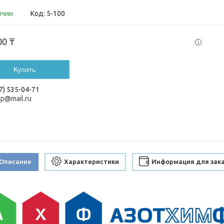
ичии
Код:
5-100
00 ₸
Купить
7) 535-04-71
up@mail.ru
Описание
Характеристики
Информация для зак