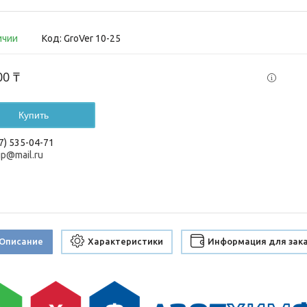
ичии
Код:
GroVer 10-25
00 ₸
Купить
7) 535-04-71
up@mail.ru
Описание
Характеристики
Информация для зак