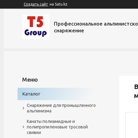
Создать сайт
на Satu.kz
Профессиональное альпинистск
снаряжение
В
Каталог
Снаряжение для промышленного
альпинизма
Канаты полиамидные и
полипропиленовые тросовой
свивки