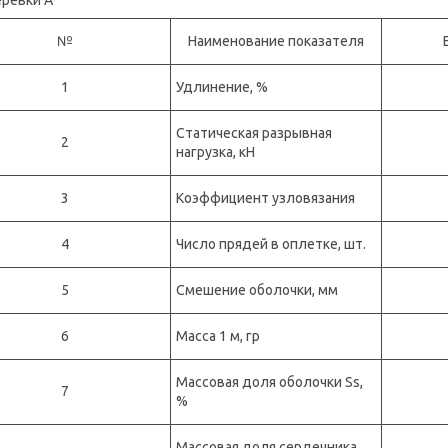
№
Наименование показателя
1
Удлинение, %
Статическая разрывная
2
нагрузка, кН
3
Коэффициент узловязания
4
Число прядей в оплетке, шт.
5
Смешение оболочки, мм
6
Масса 1 м, гр
Массовая доля оболочки Ss,
7
%
Массовая доля сердечника