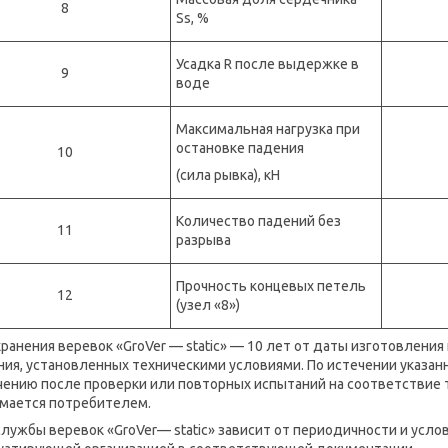
8
Ss, %
Усадка R после выдержке в
9
воде
Максимальная нагрузка при
остановке падения
10
(сила рывка), кН
Количество падений без
11
разрыва
Прочность концевых петель
12
(узел «8»)
хранения веревок «GroVer — static» — 10 лет от даты изготовлени
ния, установленных техническими условиями. По истечении указан
чению после проверки или повторных испытаний на соответствие 
мается потребителем.
службы веревок «
GroVer
— static» зависит от периодичности и усл