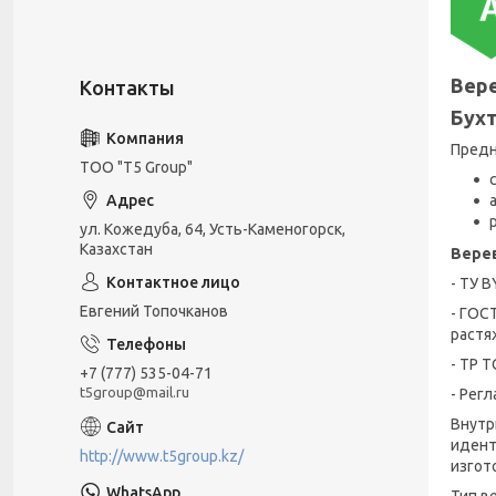
Вере
Бухт
Предн
ТОО "T5 Group"
ул. Кожедуба, 64, Усть-Каменогорск,
Казахстан
Вере
- ТУ 
Евгений Топочканов
- ГОС
растя
- ТР 
+7 (777) 535-04-71
t5group@mail.ru
- Рег
Внутр
идент
http://www.t5group.kz/
изгот
Тип в