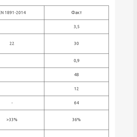
EN 1891-2014
Факт
3,5
22
30
0,9
48
12
-
64
>33%
36%