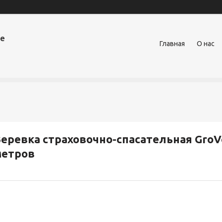
ое
Главная
О нас
еревка страховочно-спасательная GroVer
метров