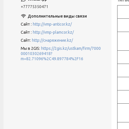
+77775350471
Сайт
http://vmp-anticor.kz/
Сайт
http://vmp-plamcor.kz/
Сайт
http://снаряжение.kz/
Мы в 2GIS
https://2gis.kz/ustkam/firm/7000
0001030269418?
m=82.71096%2C49.897784%2F16