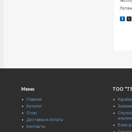
экспл
Потен
Меню
ТОО "T5
Главная
Караби
Каталог
Зажимы
О нас
Спуско
альпин
Доставка и оплата
Блок-р
Контакты
Страхо