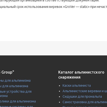
уатирующей организацией в соответствующей документации.
циальный срок использования веревок «
GroVer
— static» при неча
 Group"
Каталог альпинистского
снаряжения
ны для альпинизма
Каски альпиниста
 для альпинизма
Альпинистские веревки и 
вые устройства для
изма
Сидушки для промальпа
олики для альпинизма
Самостраховка для альпин
вочные системы для