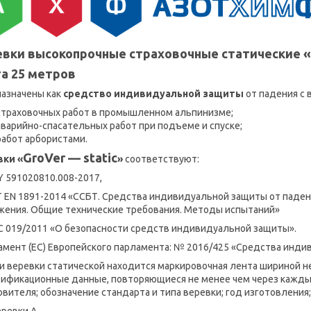
вки высокопрочные страховочные статические «G
а 25 метров
азначены как
средство индивидуальной защиты
от падения с 
страховочных работ в промышленном альпинизме;
аварийно-спасательных работ при подъеме и спуске;
работ арбористами.
GroVer — static
вки «
»
соответствуют:
BY 591020810.008-2017,
Т ЕN 1891-2014 «ССБТ. Средства индивидуальной защиты от падени
жения. Общие технические требования. Методы испытаний»
ТС 019/2011 «О безопасности средств индивидуальной защиты».
ламент (ЕС) Европейского парламента: № 2016/425 «Средства инд
и веревки статической находится маркировочная лента шириной н
ификационные данные, повторяющиеся не менее чем через каждые
овителя; обозначение стандарта и типа веревки; год изготовления
еревки А